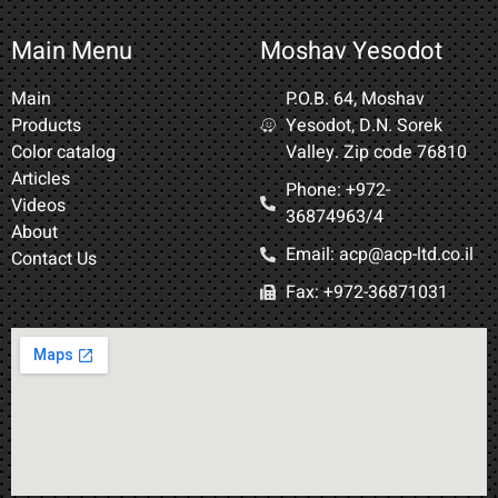
Main Menu
Moshav Yesodot
Main
P.O.B. 64, Moshav
Products
Yesodot, D.N. Sorek
Color catalog
Valley. Zip code 76810
Articles
Phone: +972-
Videos
36874963/4​
About
Email: acp@acp-ltd.co.il
Contact Us
Fax: +972-36871031​