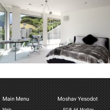
Main Menu
Moshav Yesodot
Main
P.O.B. 64, Moshav