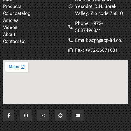
Products
Yesodot, D.N. Sorek
Color catalog
Valley. Zip code 76810
Articles
Phone: +972-
Videos
36874963/4​
About
Email: acp@acp-ltd.co.il
Contact Us
Fax: +972-36871031​