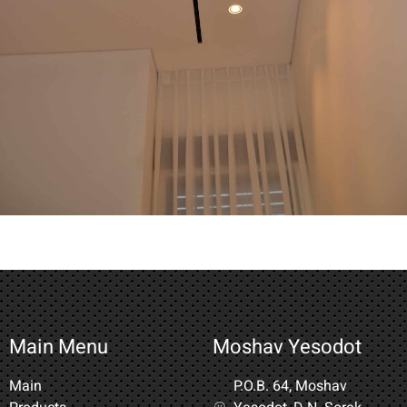
Main Menu
Moshav Yesodot
Main
P.O.B. 64, Moshav