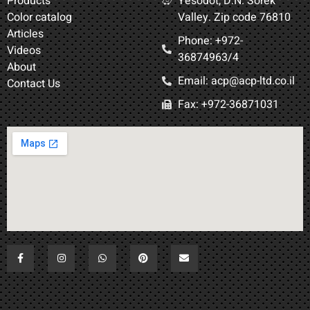
Products
Yesodot, D.N. Sorek
Color catalog
Valley. Zip code 76810
Articles
Phone: +972-
Videos
36874963/4​
About
Email: acp@acp-ltd.co.il
Contact Us
Fax: +972-36871031​