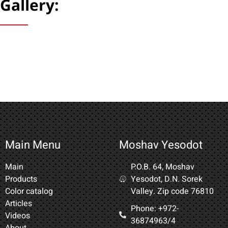
Gallery:
Main Menu
Moshav Yesodot
Main
P.O.B. 64, Moshav
Products
Yesodot, D.N. Sorek
Color catalog
Valley. Zip code 76810
Articles
Phone: +972-
Videos
36874963/4​